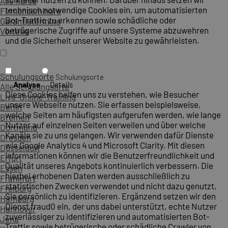
Alle Kurse
technisch notwendige Cookies ein, um automatisierten
Firmenseminare
Bot-Traffic zu erkennen sowie schädliche oder
Garantietermine
betrügerische Zugriffe auf unsere Systeme abzuwehren
Vorteile
und die Sicherheit unserer Website zu gewährleisten.
Schulungsorte
Schulungsorte
Analyse
Details
Alle Schulungsorte
Diese Cookies helfen uns zu verstehen, wie Besucher
Live-Online-Training
unsere Webseite nutzen. Sie erfassen beispielsweise,
Berlin
welche Seiten am häufigsten aufgerufen werden, wie lange
Bremen
Nutzer auf einzelnen Seiten verweilen und über welche
Dortmund
Kanäle sie zu uns gelangen. Wir verwenden dafür Dienste
Dresden
wie Google Analytics 4 und Microsoft Clarity. Mit diesen
Düsseldorf
Informationen können wir die Benutzerfreundlichkeit und
Erfurt
Qualität unseres Angebots kontinuierlich verbessern. Die
Essen
hierbei erhobenen Daten werden ausschließlich zu
Frankfurt
statistischen Zwecken verwendet und nicht dazu genutzt,
Freiburg
Sie persönlich zu identifizieren. Ergänzend setzen wir den
Hamburg
Dienst fraud0 ein, der uns dabei unterstützt, echte Nutzer
Hannover
zuverlässiger zu identifizieren und automatisierten Bot-
Jena
Traffic sowie betrügerische oder schädliche Crawler von