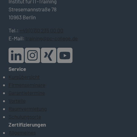
Institut für IT-Training
Stresemannstraße 78
10963 Berlin
Tel.:
+49 (0)30 235 00 00
E-Mail:
training@pc-college.de
Service
Kursübersicht
Firmenseminare
Garantietermine
Vorteile
Raumvermietung
Schulungsorte
Zertifizierungen
Allgemeines