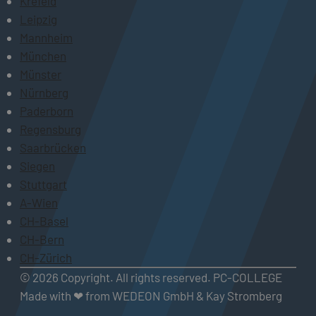
Krefeld
Leipzig
Mannheim
München
Münster
Nürnberg
Paderborn
Regensburg
Saarbrücken
Siegen
Stuttgart
A-Wien
CH-Basel
CH-Bern
CH-Zürich
© 2026 Copyright. All rights reserved. PC-COLLEGE
Made with ❤ from WEDEON GmbH & Kay Stromberg