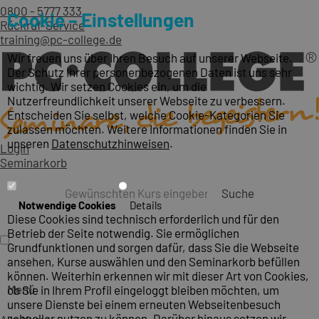
0800 - 5777 333
Cookie – Einstellungen
Rückruf-Service
training@pc-college.de
Wir freuen uns über Ihren Besuch auf unserer Webseite.
Der Schutz Ihrer personenbezogenen Daten ist uns sehr
wichtig. Wir setzen Cookies ein, um die
Nutzerfreundlichkeit unserer Webseite zu verbessern.
Entscheiden Sie selbst, welche Cookie-Kategorien Sie
zulassen möchten. Weitere Informationen finden Sie in
unseren
Datenschutzhinweisen
.
Login
Seminarkorb
Suche
Notwendige Cookies
Details
Diese Cookies sind technisch erforderlich und für den
Betrieb der Seite notwendig. Sie ermöglichen
Grundfunktionen und sorgen dafür, dass Sie die Webseite
ansehen, Kurse auswählen und den Seminarkorb befüllen
können. Weiterhin erkennen wir mit dieser Art von Cookies,
Menü
ob Sie in Ihrem Profil eingeloggt bleiben möchten, um
unsere Dienste bei einem erneuten Webseitenbesuch
schneller nutzen zu können. Darüber hinaus setzen wir