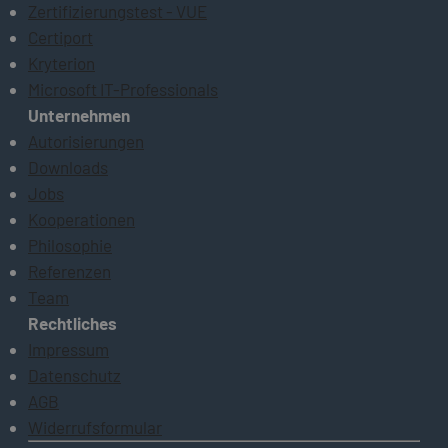
Zertifizierungstest - VUE
Certiport
Kryterion
Microsoft IT-Professionals
Unternehmen
Autorisierungen
Downloads
Jobs
Kooperationen
Philosophie
Referenzen
Team
Rechtliches
Impressum
Datenschutz
AGB
Widerrufsformular