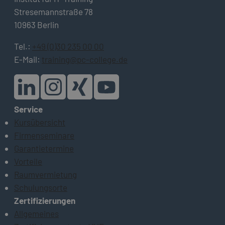
Stresemannstraße 78
10963 Berlin
Tel.:
+49 (0)30 235 00 00
E-Mail:
training@pc-college.de
Service
Kursübersicht
Firmenseminare
Garantietermine
Vorteile
Raumvermietung
Schulungsorte
Zertifizierungen
Allgemeines