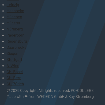
Leipzig
Mannheim
München
Münster
Nürnberg
Paderborn
Regensburg
Saarbrücken
Siegen
Stuttgart
A-Wien
CH-Basel
CH-Bern
CH-Zürich
© 2026 Copyright. All rights reserved. PC-COLLEGE
Made with ❤ from WEDEON GmbH & Kay Stromberg