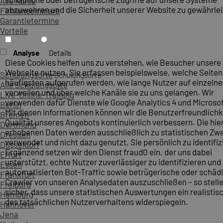
Alle Kurse
abzuwehren und die Sicherheit unserer Website zu gewährlei
Firmenseminare
Garantietermine
Vorteile
Analyse
Details
Diese Cookies helfen uns zu verstehen, wie Besucher unsere
Webseite nutzen. Sie erfassen beispielsweise, welche Seite
Schulungsorte
Schulungsorte
häufigsten aufgerufen werden, wie lange Nutzer auf einzelne
Alle Schulungsorte
verweilen und über welche Kanäle sie zu uns gelangen. Wir
Live-Online-Training
verwenden dafür Dienste wie Google Analytics 4 und Microsoft
Berlin
Mit diesen Informationen können wir die Benutzerfreundlichk
Bremen
Qualität unseres Angebots kontinuierlich verbessern. Die hie
Dortmund
erhobenen Daten werden ausschließlich zu statistischen Z
Dresden
verwendet und nicht dazu genutzt, Sie persönlich zu identifiz
Düsseldorf
Ergänzend setzen wir den Dienst fraud0 ein, der uns dabei
Erfurt
unterstützt, echte Nutzer zuverlässiger zu identifizieren und
Essen
automatisierten Bot-Traffic sowie betrügerische oder schäd
Frankfurt
Crawler von unseren Analysedaten auszuschließen – so stelle
Freiburg
sicher, dass unsere statistischen Auswertungen ein realistis
Hamburg
des tatsächlichen Nutzerverhaltens widerspiegeln.
Hannover
Jena