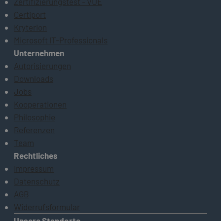
Zertifizierungstest - VUE
Certiport
Kryterion
Microsoft IT-Professionals
Unternehmen
Autorisierungen
Downloads
Jobs
Kooperationen
Philosophie
Referenzen
Team
Rechtliches
Impressum
Datenschutz
AGB
Widerrufsformular
Unsere Standorte