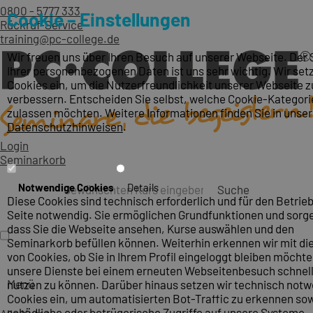
0800 - 5777 333
Cookie – Einstellungen
Rückruf-Service
training@pc-college.de
Wir freuen uns über Ihren Besuch auf unserer Webseite. Der
Ihrer personenbezogenen Daten ist uns sehr wichtig. Wir set
Cookies ein, um die Nutzerfreundlichkeit unserer Webseite z
verbessern. Entscheiden Sie selbst, welche Cookie-Kategori
zulassen möchten. Weitere Informationen finden Sie in unse
Datenschutzhinweisen
.
Login
Seminarkorb
Notwendige Cookies
Details
Suche
Diese Cookies sind technisch erforderlich und für den Betrieb
Seite notwendig. Sie ermöglichen Grundfunktionen und sorge
dass Sie die Webseite ansehen, Kurse auswählen und den
Seminarkorb befüllen können. Weiterhin erkennen wir mit die
von Cookies, ob Sie in Ihrem Profil eingeloggt bleiben möcht
unsere Dienste bei einem erneuten Webseitenbesuch schnel
Menü
nutzen zu können. Darüber hinaus setzen wir technisch not
Cookies ein, um automatisierten Bot-Traffic zu erkennen so
schädliche oder betrügerische Zugriffe auf unsere Systeme