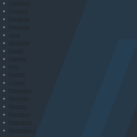
Frankfurt
Freiburg
Hamburg
Hannover
Jena
Karlsruhe
Kassel
Koblenz
Köln
Krefeld
Leipzig
Mannheim
München
Münster
Nürnberg
Paderborn
Regensburg