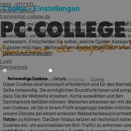
0800 - 5777 333
Cookie – Einstellungen
Rückruf-Service
training@pc-college.de
Wir freuen uns über Ihren Besuch auf unserer Webseite. Der
Ihrer personenbezogenen Daten ist uns sehr wichtig. Wir set
Cookies ein, um die Nutzerfreundlichkeit unserer Webseite z
verbessern. Entscheiden Sie selbst, welche Cookie-Kategori
zulassen möchten. Weitere Informationen finden Sie in unse
Datenschutzhinweisen
.
Login
Seminarkorb
Notwendige Cookies
Details
Suche
Diese Cookies sind technisch erforderlich und für den Betrieb
Seite notwendig. Sie ermöglichen Grundfunktionen und sorge
dass Sie die Webseite ansehen, Kurse auswählen und den
Seminarkorb befüllen können. Weiterhin erkennen wir mit die
von Cookies, ob Sie in Ihrem Profil eingeloggt bleiben möcht
unsere Dienste bei einem erneuten Webseitenbesuch schnel
Menü
nutzen zu können. Darüber hinaus setzen wir technisch not
Cookies ein, um automatisierten Bot-Traffic zu erkennen so
schädliche oder betrügerische Zugriffe auf unsere Systeme