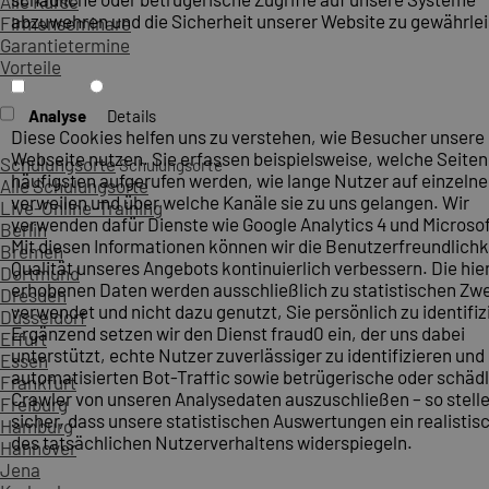
Alle Kurse
abzuwehren und die Sicherheit unserer Website zu gewährlei
Firmenseminare
Garantietermine
Vorteile
Analyse
Details
Diese Cookies helfen uns zu verstehen, wie Besucher unsere
Webseite nutzen. Sie erfassen beispielsweise, welche Seite
Schulungsorte
Schulungsorte
häufigsten aufgerufen werden, wie lange Nutzer auf einzelne
Alle Schulungsorte
verweilen und über welche Kanäle sie zu uns gelangen. Wir
Live-Online-Training
verwenden dafür Dienste wie Google Analytics 4 und Microsoft
Berlin
Mit diesen Informationen können wir die Benutzerfreundlichk
Bremen
Qualität unseres Angebots kontinuierlich verbessern. Die hie
Dortmund
erhobenen Daten werden ausschließlich zu statistischen Z
Dresden
verwendet und nicht dazu genutzt, Sie persönlich zu identifiz
Düsseldorf
Ergänzend setzen wir den Dienst fraud0 ein, der uns dabei
Erfurt
unterstützt, echte Nutzer zuverlässiger zu identifizieren und
Essen
automatisierten Bot-Traffic sowie betrügerische oder schäd
Frankfurt
Crawler von unseren Analysedaten auszuschließen – so stelle
Freiburg
sicher, dass unsere statistischen Auswertungen ein realistis
Hamburg
des tatsächlichen Nutzerverhaltens widerspiegeln.
Hannover
Jena