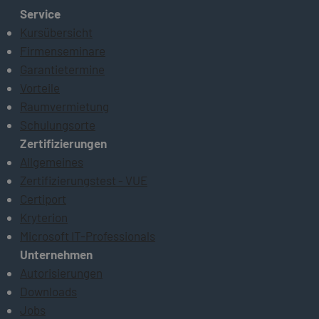
Service
Kursübersicht
Firmenseminare
Garantietermine
Vorteile
Raumvermietung
Schulungsorte
Zertifizierungen
Allgemeines
Zertifizierungstest - VUE
Certiport
Kryterion
Microsoft IT-Professionals
Unternehmen
Autorisierungen
Downloads
Jobs