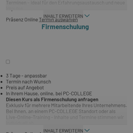
Terminen – ideal für den Erfahrungsaustausch und neue
Impulse.
INHALT ERWEITERN
Präsenz
Online
Termin auswählen
Firmenschulung
3 Tage - anpassbar
Termin nach Wunsch
Preis auf Angebot
In ihrem Hause, online, bei PC-COLLEGE
Diesen Kurs als Firmenschulung anfragen
Exklusiv für mehrere Mitarbeitende Ihres Unternehmens.
Bei Ihnen, an einem PC-COLLEGE Standort oder als
Live-Online-Training - Inhalte und Termine stimmen wir
individuell ab.
INHALT ERWEITERN