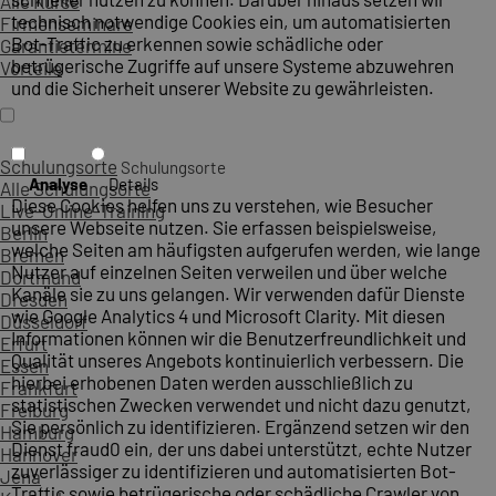
Alle Kurse
technisch notwendige Cookies ein, um automatisierten
Firmenseminare
Bot-Traffic zu erkennen sowie schädliche oder
Garantietermine
betrügerische Zugriffe auf unsere Systeme abzuwehren
Vorteile
und die Sicherheit unserer Website zu gewährleisten.
Schulungsorte
Schulungsorte
Analyse
Details
Alle Schulungsorte
Diese Cookies helfen uns zu verstehen, wie Besucher
Live-Online-Training
unsere Webseite nutzen. Sie erfassen beispielsweise,
Berlin
welche Seiten am häufigsten aufgerufen werden, wie lange
Bremen
Nutzer auf einzelnen Seiten verweilen und über welche
Dortmund
Kanäle sie zu uns gelangen. Wir verwenden dafür Dienste
Dresden
wie Google Analytics 4 und Microsoft Clarity. Mit diesen
Düsseldorf
Informationen können wir die Benutzerfreundlichkeit und
Erfurt
Qualität unseres Angebots kontinuierlich verbessern. Die
Essen
hierbei erhobenen Daten werden ausschließlich zu
Frankfurt
statistischen Zwecken verwendet und nicht dazu genutzt,
Freiburg
Sie persönlich zu identifizieren. Ergänzend setzen wir den
Hamburg
Dienst fraud0 ein, der uns dabei unterstützt, echte Nutzer
Hannover
zuverlässiger zu identifizieren und automatisierten Bot-
Jena
Traffic sowie betrügerische oder schädliche Crawler von