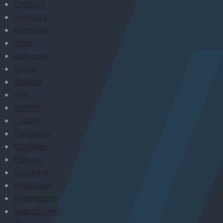
Freiburg
Hamburg
Hannover
Jena
Karlsruhe
Kassel
Koblenz
Köln
Krefeld
Leipzig
Mannheim
München
Münster
Nürnberg
Paderborn
Regensburg
Saarbrücken