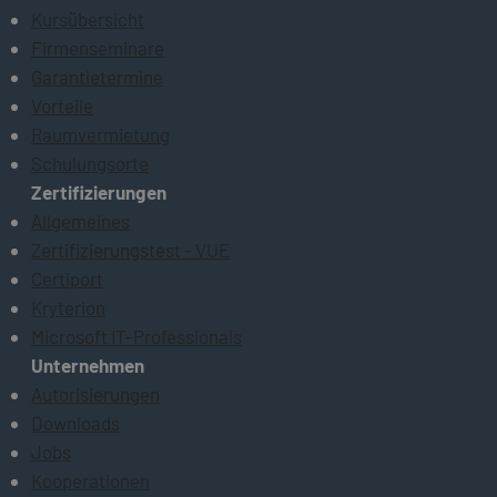
Kursübersicht
Firmenseminare
Garantietermine
Vorteile
Raumvermietung
Schulungsorte
Zertifizierungen
Allgemeines
Zertifizierungstest - VUE
Certiport
Kryterion
Microsoft IT-Professionals
Unternehmen
Autorisierungen
Downloads
Jobs
Kooperationen