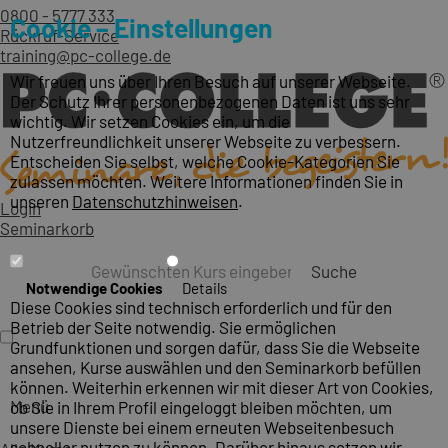
0800 - 5777 333
Cookie – Einstellungen
Rückruf-Service
training@pc-college.de
Wir freuen uns über Ihren Besuch auf unserer Webseite.
Der Schutz Ihrer personenbezogenen Daten ist uns sehr
wichtig. Wir setzen Cookies ein, um die
Nutzerfreundlichkeit unserer Webseite zu verbessern.
Entscheiden Sie selbst, welche Cookie-Kategorien Sie
zulassen möchten. Weitere Informationen finden Sie in
unseren
Datenschutzhinweisen
.
Login
Seminarkorb
Suche
Notwendige Cookies
Details
Diese Cookies sind technisch erforderlich und für den
Betrieb der Seite notwendig. Sie ermöglichen
Grundfunktionen und sorgen dafür, dass Sie die Webseite
ansehen, Kurse auswählen und den Seminarkorb befüllen
können. Weiterhin erkennen wir mit dieser Art von Cookies,
Menü
ob Sie in Ihrem Profil eingeloggt bleiben möchten, um
unsere Dienste bei einem erneuten Webseitenbesuch
schneller nutzen zu können. Darüber hinaus setzen wir