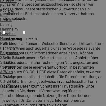
Karlsruhe
unseren Analysedaten auszuschließen – so stellen wir
Kassel
sicher, dass unsere statistischen Auswertungen ein
Koblenz
realistisches Bild des tatsächlichen Nutzerverhaltens
Köln
widerspiegeln.
Krefeld
Leipzig
Mannheim
München
Münster
Marketing
Details
Nürnberg
Wir binden auf unserer Webseite Dienste von Drittanbietern
Paderborn
ein, um Ihnen auch außerhalb unserer Webseite relevante
Regensburg
Kursangebote und Informationen anzeigen zu können.
Saarbrücken
Beim Besuch unserer Seite erfassen diese Anbieter über
Siegen
Cookies oder ähnliche Technologien Nutzungsdaten und
Stuttgart
verarbeiten diese eigenverantwortlich. In bestimmten
A-Wien
Fällen nutzt PC-COLLEGE diese Daten ebenfalls, etwa zur
CH-Basel
Anzeige personalisierter Inhalte. Die Datenübermittlung an
CH-Bern
unsere Partner erfolgt teilweise in verschlüsselter Form
CH-Zürich
(gehashte Daten) zum Schutz Ihrer Privatsphäre. Bitte
beachten Sie, dass die Verantwortung für eine
darüberhinausgehende Nutzung Ihrer Daten bei den
jeweiligen Drittanbietern liegt. Informationen zur
Verarbeitung durch Dritte sowie deren