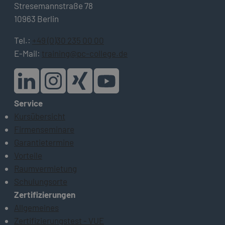
Stresemannstraße 78
10963 Berlin
Tel.:
+49 (0)30 235 00 00
E-Mail:
training@pc-college.de
Service
Kursübersicht
Firmenseminare
Garantietermine
Vorteile
Raumvermietung
Schulungsorte
Zertifizierungen
Allgemeines
Zertifizierungstest - VUE