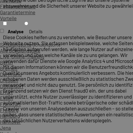
Alle Kurse
abzuwehren und die Sicherheit unserer Website zu gewährlei
Firmenseminare
Garantietermine
Vorteile
Analyse
Details
Diese Cookies helfen uns zu verstehen, wie Besucher unsere
Webseite nutzen. Sie erfassen beispielsweise, welche Seite
Schulungsorte
Schulungsorte
häufigsten aufgerufen werden, wie lange Nutzer auf einzelne
Alle Schulungsorte
verweilen und über welche Kanäle sie zu uns gelangen. Wir
Live-Online-Training
verwenden dafür Dienste wie Google Analytics 4 und Microsoft
Berlin
Mit diesen Informationen können wir die Benutzerfreundlichk
Bremen
Qualität unseres Angebots kontinuierlich verbessern. Die hie
Dortmund
erhobenen Daten werden ausschließlich zu statistischen Z
Dresden
verwendet und nicht dazu genutzt, Sie persönlich zu identifiz
Düsseldorf
Ergänzend setzen wir den Dienst fraud0 ein, der uns dabei
Erfurt
unterstützt, echte Nutzer zuverlässiger zu identifizieren und
Essen
automatisierten Bot-Traffic sowie betrügerische oder schäd
Frankfurt
Crawler von unseren Analysedaten auszuschließen – so stelle
Freiburg
sicher, dass unsere statistischen Auswertungen ein realistis
Hamburg
des tatsächlichen Nutzerverhaltens widerspiegeln.
Hannover
Jena