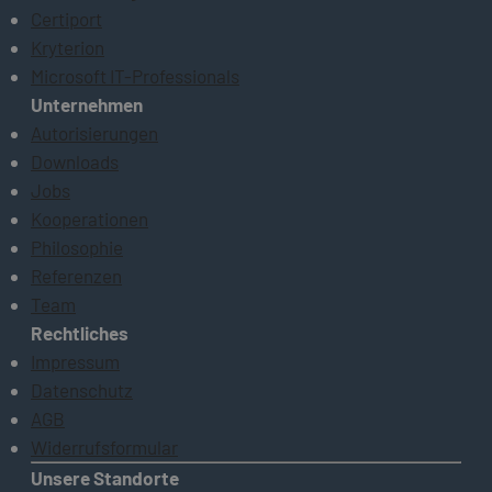
Certiport
Kryterion
Microsoft IT-Professionals
Unternehmen
Autorisierungen
Downloads
Jobs
Kooperationen
Philosophie
Referenzen
Team
Rechtliches
Impressum
Datenschutz
AGB
Widerrufsformular
Unsere Standorte