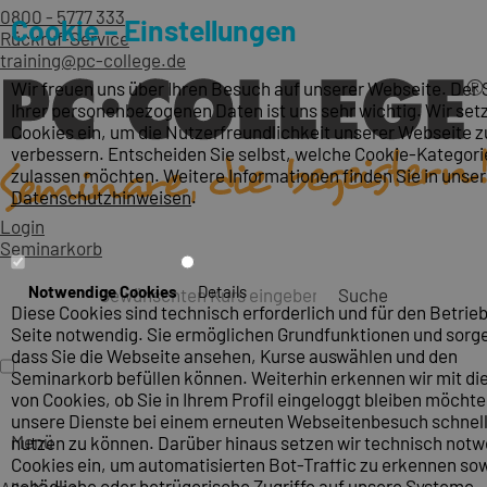
0800 - 5777 333
Cookie – Einstellungen
Rückruf-Service
training@pc-college.de
Wir freuen uns über Ihren Besuch auf unserer Webseite. Der
Ihrer personenbezogenen Daten ist uns sehr wichtig. Wir set
Cookies ein, um die Nutzerfreundlichkeit unserer Webseite z
verbessern. Entscheiden Sie selbst, welche Cookie-Kategori
zulassen möchten. Weitere Informationen finden Sie in unse
Datenschutzhinweisen
.
Login
Seminarkorb
Notwendige Cookies
Details
Suche
Diese Cookies sind technisch erforderlich und für den Betrieb
Seite notwendig. Sie ermöglichen Grundfunktionen und sorge
dass Sie die Webseite ansehen, Kurse auswählen und den
Seminarkorb befüllen können. Weiterhin erkennen wir mit die
von Cookies, ob Sie in Ihrem Profil eingeloggt bleiben möcht
unsere Dienste bei einem erneuten Webseitenbesuch schnel
Menü
nutzen zu können. Darüber hinaus setzen wir technisch not
Cookies ein, um automatisierten Bot-Traffic zu erkennen so
schädliche oder betrügerische Zugriffe auf unsere Systeme