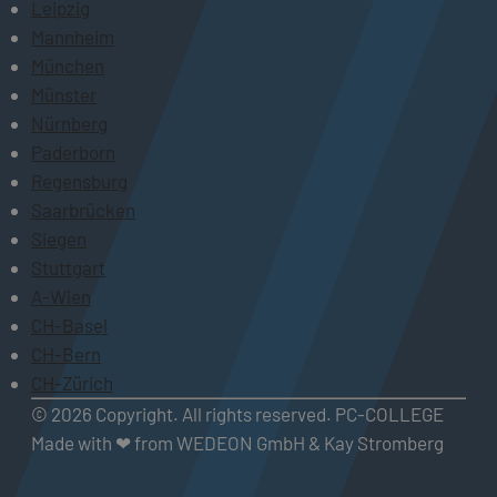
Leipzig
Mannheim
München
Münster
Nürnberg
Paderborn
Regensburg
Saarbrücken
Siegen
Stuttgart
A-Wien
CH-Basel
CH-Bern
CH-Zürich
© 2026 Copyright. All rights reserved. PC-COLLEGE
Made with ❤ from WEDEON GmbH & Kay Stromberg