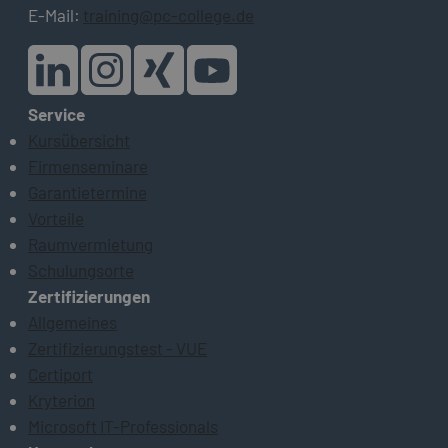
E-Mail:
training@pc-college.de
Service
Kursübersicht
Firmenseminare
Garantietermine
Vorteile
Raumvermietung
Schulungsorte
Zertifizierungen
Allgemeines
Zertifizierungstest - VUE
Certiport
Kryterion
Microsoft IT-Professionals