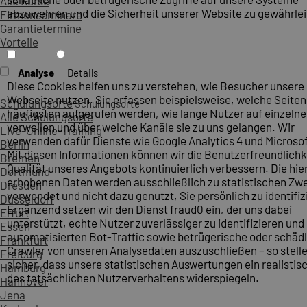
Alle Kurse
abzuwehren und die Sicherheit unserer Website zu gewährlei
Firmenseminare
Garantietermine
Vorteile
Analyse
Details
Diese Cookies helfen uns zu verstehen, wie Besucher unsere
Webseite nutzen. Sie erfassen beispielsweise, welche Seite
Schulungsorte
Schulungsorte
häufigsten aufgerufen werden, wie lange Nutzer auf einzelne
Alle Schulungsorte
verweilen und über welche Kanäle sie zu uns gelangen. Wir
Live-Online-Training
verwenden dafür Dienste wie Google Analytics 4 und Microsoft
Berlin
Mit diesen Informationen können wir die Benutzerfreundlichk
Bremen
Qualität unseres Angebots kontinuierlich verbessern. Die hie
Dortmund
erhobenen Daten werden ausschließlich zu statistischen Z
Dresden
verwendet und nicht dazu genutzt, Sie persönlich zu identifiz
Düsseldorf
Ergänzend setzen wir den Dienst fraud0 ein, der uns dabei
Erfurt
unterstützt, echte Nutzer zuverlässiger zu identifizieren und
Essen
automatisierten Bot-Traffic sowie betrügerische oder schäd
Frankfurt
Crawler von unseren Analysedaten auszuschließen – so stelle
Freiburg
sicher, dass unsere statistischen Auswertungen ein realistis
Hamburg
des tatsächlichen Nutzerverhaltens widerspiegeln.
Hannover
Jena