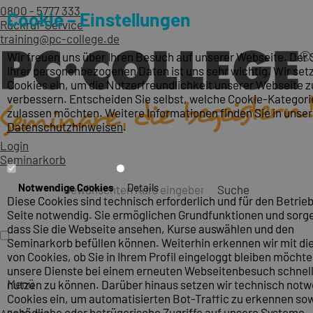
0800 - 5777 333
Cookie – Einstellungen
Rückruf-Service
training@pc-college.de
Wir freuen uns über Ihren Besuch auf unserer Webseite. Der
Ihrer personenbezogenen Daten ist uns sehr wichtig. Wir set
Cookies ein, um die Nutzerfreundlichkeit unserer Webseite z
verbessern. Entscheiden Sie selbst, welche Cookie-Kategori
zulassen möchten. Weitere Informationen finden Sie in unse
Datenschutzhinweisen
.
Login
Seminarkorb
Notwendige Cookies
Details
Suche
Diese Cookies sind technisch erforderlich und für den Betrieb
Seite notwendig. Sie ermöglichen Grundfunktionen und sorge
dass Sie die Webseite ansehen, Kurse auswählen und den
Seminarkorb befüllen können. Weiterhin erkennen wir mit die
von Cookies, ob Sie in Ihrem Profil eingeloggt bleiben möcht
unsere Dienste bei einem erneuten Webseitenbesuch schnel
Menü
nutzen zu können. Darüber hinaus setzen wir technisch not
Cookies ein, um automatisierten Bot-Traffic zu erkennen so
schädliche oder betrügerische Zugriffe auf unsere Systeme