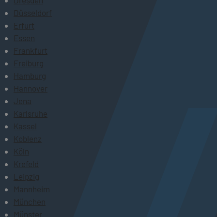
Düsseldorf
Erfurt
Essen
Frankfurt
Freiburg
Hamburg
Hannover
Jena
Karlsruhe
Kassel
Koblenz
Köln
Krefeld
Leipzig
Mannheim
München
Münster