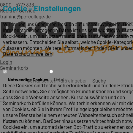
0800 - 5777 333
Cookie – Einstellungen
Rückruf-Service
training@pc-college.de
Wir freuen uns über Ihren Besuch auf unserer Webseite. Der
Ihrer personenbezogenen Daten ist uns sehr wichtig. Wir set
Cookies ein, um die Nutzerfreundlichkeit unserer Webseite z
verbessern. Entscheiden Sie selbst, welche Cookie-Kategori
zulassen möchten. Weitere Informationen finden Sie in unse
Datenschutzhinweisen
.
Login
Seminarkorb
Notwendige Cookies
Details
Suche
Diese Cookies sind technisch erforderlich und für den Betrieb
Seite notwendig. Sie ermöglichen Grundfunktionen und sorge
dass Sie die Webseite ansehen, Kurse auswählen und den
Seminarkorb befüllen können. Weiterhin erkennen wir mit die
von Cookies, ob Sie in Ihrem Profil eingeloggt bleiben möcht
unsere Dienste bei einem erneuten Webseitenbesuch schnel
Menü
nutzen zu können. Darüber hinaus setzen wir technisch not
Cookies ein, um automatisierten Bot-Traffic zu erkennen so
schädliche oder betrügerische Zugriffe auf unsere Systeme