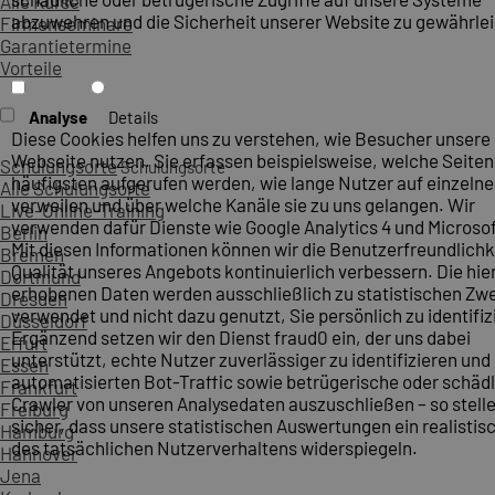
Alle Kurse
abzuwehren und die Sicherheit unserer Website zu gewährlei
Firmenseminare
Garantietermine
Vorteile
Analyse
Details
Diese Cookies helfen uns zu verstehen, wie Besucher unsere
Webseite nutzen. Sie erfassen beispielsweise, welche Seite
Schulungsorte
Schulungsorte
häufigsten aufgerufen werden, wie lange Nutzer auf einzelne
Alle Schulungsorte
verweilen und über welche Kanäle sie zu uns gelangen. Wir
Live-Online-Training
verwenden dafür Dienste wie Google Analytics 4 und Microsoft
Berlin
Mit diesen Informationen können wir die Benutzerfreundlichk
Bremen
Qualität unseres Angebots kontinuierlich verbessern. Die hie
Dortmund
erhobenen Daten werden ausschließlich zu statistischen Z
Dresden
verwendet und nicht dazu genutzt, Sie persönlich zu identifiz
Düsseldorf
Ergänzend setzen wir den Dienst fraud0 ein, der uns dabei
Erfurt
unterstützt, echte Nutzer zuverlässiger zu identifizieren und
Essen
automatisierten Bot-Traffic sowie betrügerische oder schäd
Frankfurt
Crawler von unseren Analysedaten auszuschließen – so stelle
Freiburg
sicher, dass unsere statistischen Auswertungen ein realistis
Hamburg
des tatsächlichen Nutzerverhaltens widerspiegeln.
Hannover
Jena