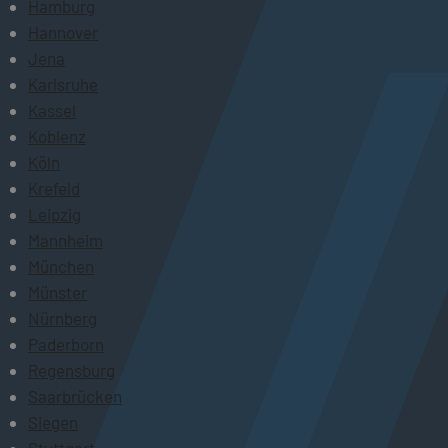
Hamburg
Hannover
Jena
Karlsruhe
Kassel
Koblenz
Köln
Krefeld
Leipzig
Mannheim
München
Münster
Nürnberg
Paderborn
Regensburg
Saarbrücken
Siegen
Stuttgart