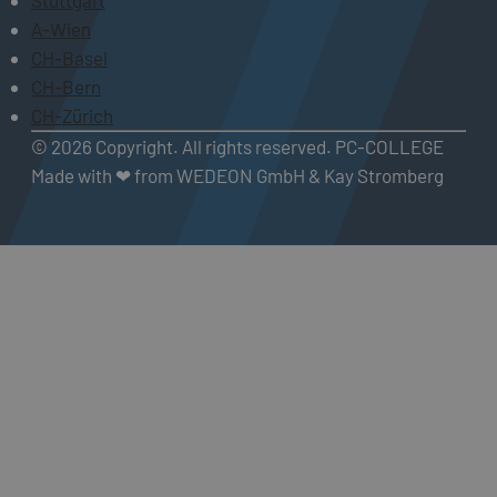
A-Wien
CH-Basel
CH-Bern
CH-Zürich
© 2026 Copyright. All rights reserved. PC-COLLEGE
Made with ❤ from WEDEON GmbH & Kay Stromberg