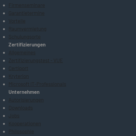
Firmenseminare
Garantietermine
Vorteile
Raumvermietung
Schulungsorte
Zertifizierungen
Allgemeines
Zertifizierungstest - VUE
Certiport
Kryterion
Microsoft IT-Professionals
Unternehmen
Autorisierungen
Downloads
Jobs
Kooperationen
Philosophie