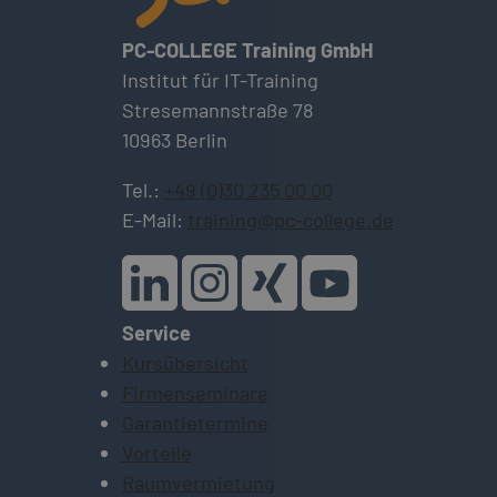
PC-COLLEGE Training GmbH
Institut für IT-Training
Stresemannstraße 78
10963 Berlin
Tel.:
+49 (0)30 235 00 00
E-Mail:
training@pc-college.de
Service
Kursübersicht
Firmenseminare
Garantietermine
Vorteile
Raumvermietung