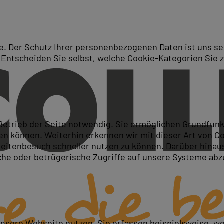
. Der Schutz Ihrer personenbezogenen Daten ist uns seh
 Entscheiden Sie selbst, welche Cookie-Kategorien Sie 
Suche
e
 Betrieb der Seite notwendig. Sie ermöglichen Grundfun
 können. Weiterhin erkennen wir mit dieser Art von Cook
itenbesuch schneller nutzen zu können. Darüber hinaus
iche oder betrügerische Zugriffe auf unsere Systeme ab
unsere Webseite nutzen. Sie erfassen beispielsweise, w