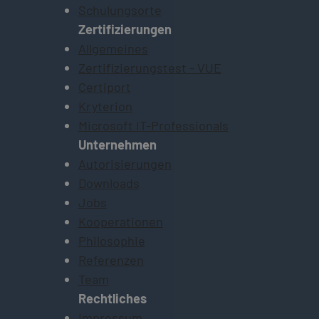
Schulungsorte
Zertifizierungen
Allgemeines
Zertifizierungstest - VUE
Certiport
Kryterion
Microsoft IT-Professionals
Unternehmen
Autorisierungen
Downloads
Jobs
Kooperationen
Philosophie
Referenzen
Team
Rechtliches
Impressum