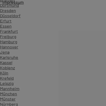
Bremen
Impressum
Dortmund
PC-COLLEGE - Seit über 40 Jahren vertrauen Unternehme
Dresden
Düsseldorf
Erfurt
Essen
Frankfurt
Freiburg
Hamburg
Hannover
Jena
Karlsruhe
Themenliste
Kassel
Koblenz
Aperture
Köln
Apple
Krefeld
Apple Anwendungen
Leipzig
Online-Trainings
Mannheim
Zertifizierung-Apple
München
Ihre Auswahl: Aperture
Münster
Nürnberg