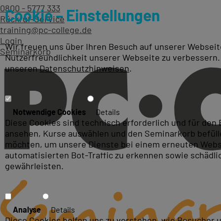
0800 - 5777 333
Cookie – Einstellungen
Rückruf-Service
training@pc-college.de
Login
Wir freuen uns über Ihren Besuch auf unserer Webseite
Seminarkorb
Nutzerfreundlichkeit unserer Webseite zu verbessern.
unseren
Datenschutzhinweisen
.
Kurse zum Thema: Apertur
Notwendige Cookies
Details
Diese Cookies sind technisch erforderlich und für den
ansehen, Kurse auswählen und den Seminarkorb befüllen
möchten, um unsere Dienste bei einem erneuten Webse
automatisierten Bot-Traffic zu erkennen sowie schädl
gewährleisten.
Analyse
Details
Diese Cookies helfen uns zu verstehen, wie Besucher 