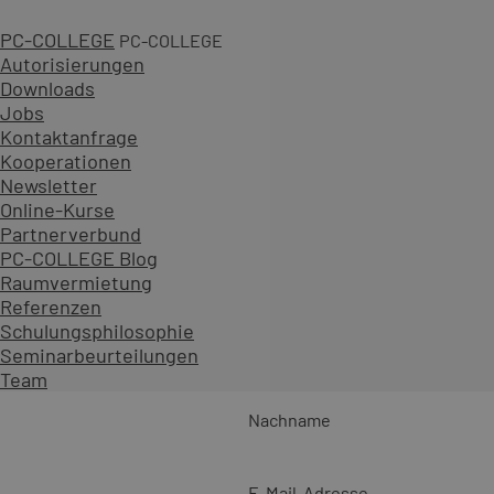
97.983
Durchgeführte Seminare
PC-COLLEGE
PC-COLLEGE
Autorisierungen
Downloads
Jobs
Kontaktanfrage
Kooperationen
Newsletter
Online-Kurse
Partnerverbund
PC-COLLEGE Blog
4,8
/5
Raumvermietung
10.639
Referenzen
eKomi Bewertungen
Schulungsphilosophie
Melden Sie sich für unseren Newsletter an
Seminarbeurteilungen
Vorname
Team
Nachname
E-Mail-Adresse