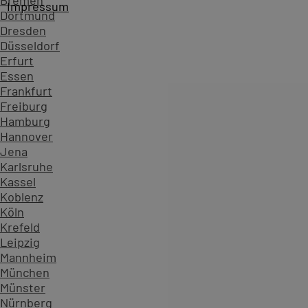
Bremen
Impressum
Dortmund
Dresden
Düsseldorf
Erfurt
Essen
Frankfurt
Freiburg
Hamburg
Hannover
Jena
Karlsruhe
Kassel
Koblenz
Köln
Startseite
Kursübersicht ...
Alle Azure Kurse
Azure - DP
Krefeld
Zahlen, die Vertrauen schaffen - überzeugen Sie sich sel
Leipzig
Mannheim
234.599
München
Teilnehmende
Münster
904
Nürnberg