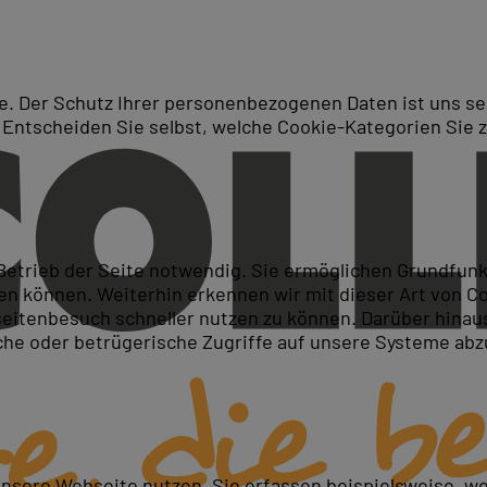
. Der Schutz Ihrer personenbezogenen Daten ist uns seh
 Entscheiden Sie selbst, welche Cookie-Kategorien Sie 
Suche
ngineering on Microsoft Azu
 Betrieb der Seite notwendig. Sie ermöglichen Grundfun
 können. Weiterhin erkennen wir mit dieser Art von Cook
itenbesuch schneller nutzen zu können. Darüber hinaus
iche oder betrügerische Zugriffe auf unsere Systeme ab
verarbeiten
rarbeiten
unsere Webseite nutzen. Sie erfassen beispielsweise, w