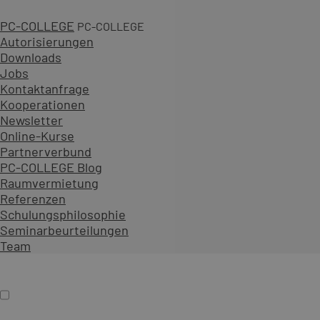
PC-COLLEGE
PC-COLLEGE
Autorisierungen
Downloads
Jobs
4 Tage - anpassbar
Kontaktanfrage
Termin nach Wunsch
Kooperationen
Preis auf Angebot
Newsletter
In ihrem Hause, online, bei PC-COLLEGE
Online-Kurse
Diesen Kurs als Firmenschulung anfragen
Partnerverbund
Exklusiv für mehrere Mitarbeitende Ihres Unternehmen
PC-COLLEGE Blog
Bei Ihnen, an einem PC-COLLEGE Standort oder als Live-O
Raumvermietung
Referenzen
Inhalt erweitern
Schulungsphilosophie
Präsenz
Online
Angebot anfordern
Seminarbeurteilungen
Einzelcoaching
Team