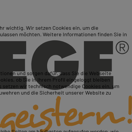
r wichtig. Wir setzen Cookies ein, um die
zulassen möchten. Weitere Informationen finden Sie in
re
ktionen und sorgen dafür, dass Sie die Webseite
ies, ob Sie in Ihrem Profil eingeloggt bleiben
 setzen wir technisch notwendige Cookies ein, um
zuwehren und die Sicherheit unserer Website zu
elche Seiten am häufigsten aufgerufen werden, wie